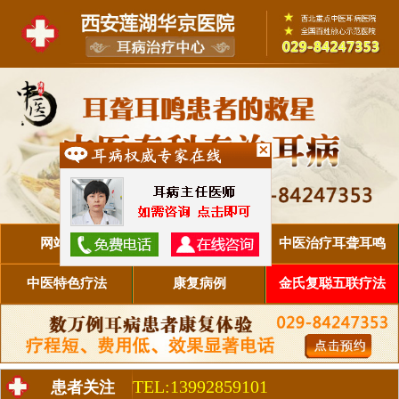
网站首页
医院简介
中医治疗耳聋耳鸣
中医特色疗法
康复病例
金氏复聪五联疗法
TEL:13992859101
患者关注