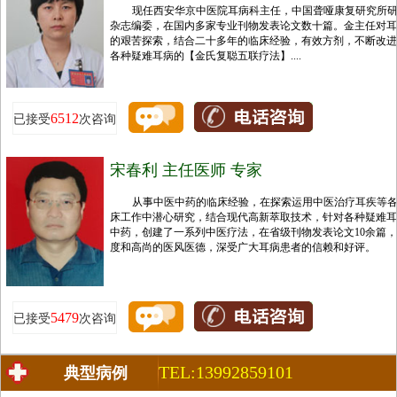
现任西安华京中医院耳病科主任，中国聋哑康复研究所
杂志编委，在国内多家专业刊物发表论文数十篇。金主任对耳
的艰苦探索，结合二十多年的临床经验，有效方剂，不断改进
各种疑难耳病的【金氏复聪五联疗法】....
6512
已接受
次咨询
宋春利 主任医师 专家
从事中医中药的临床经验，在探索运用中医治疗耳疾等
床工作中潜心研究，结合现代高新萃取技术，针对各种疑难耳
中药，创建了一系列中医疗法，在省级刊物发表论文10余篇
度和高尚的医风医德，深受广大耳病患者的信赖和好评。
5479
已接受
次咨询
TEL:13992859101
典型病例