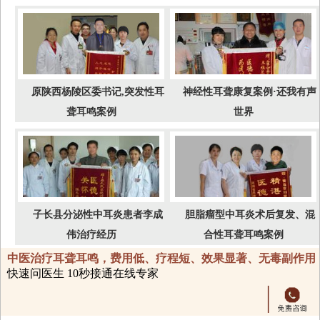
原陕西杨陵区委书记,突发性耳
神经性耳聋康复案例·还我有声
聋耳鸣案例
世界
子长县分泌性中耳炎患者李成
胆脂瘤型中耳炎术后复发、混
伟治疗经历
合性耳聋耳鸣案例
中医治疗耳聋耳鸣，费用低、疗程短、效果显著、无毒副作用
快速问医生 10秒接通在线专家