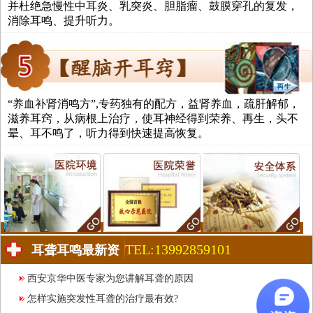
并杜绝急慢性中耳炎、乳突炎、胆脂瘤、鼓膜穿孔的复发，
消除耳鸣、提升听力。
“养血补肾消鸣方”,专药独有的配方，益肾养血，疏肝解郁，
滋养耳窍，从病根上治疗，使耳神经得到荣养、再生，头不
晕、耳不鸣了，听力得到快速提高恢复。
TEL:13992859101
耳聋耳鸣最新资
讯
西安京华中医专家为您讲解耳聋的原因
怎样实施突发性耳聋的治疗最有效?