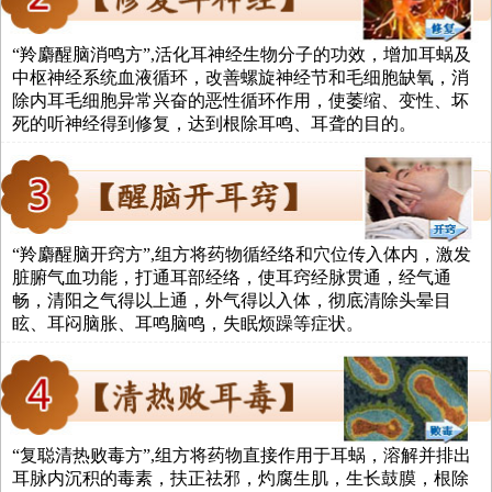
“羚麝醒脑消鸣方”,活化耳神经生物分子的功效，增加耳蜗及
中枢神经系统血液循环，改善螺旋神经节和毛细胞缺氧，消
除内耳毛细胞异常兴奋的恶性循环作用，使萎缩、变性、坏
死的听神经得到修复，达到根除耳鸣、耳聋的目的。
“羚麝醒脑开窍方”,组方将药物循经络和穴位传入体内，激发
脏腑气血功能，打通耳部经络，使耳窍经脉贯通，经气通
畅，清阳之气得以上通，外气得以入体，彻底清除头晕目
眩、耳闷脑胀、耳鸣脑鸣，失眠烦躁等症状。
“复聪清热败毒方”,组方将药物直接作用于耳蜗，溶解并排出
耳脉内沉积的毒素，扶正祛邪，灼腐生肌，生长鼓膜，根除